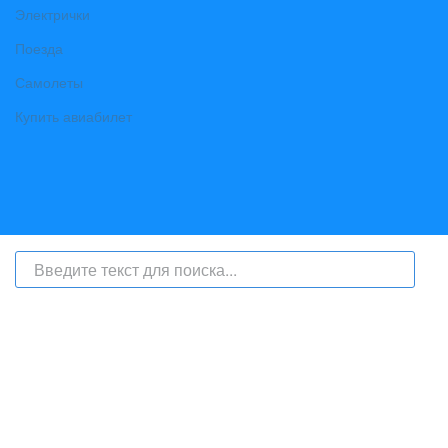
Электрички
Поезда
Самолеты
Купить авиабилет
На сайте интернет-журнал
«Берег Ангары»
(bereg-angary.ru) могут
быть размещены
в том числе
и материалы от информационного
агентства «Берег Ангары» (регистрационный номер СМИ: ИА № ФС
77 - 79450 от 13 ноября 2020 г., выдан Федеральной службой по