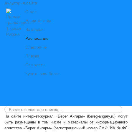
Аудитория сайта
О нас
Наши контакты
Вакансии
Расписание
Электрички
Поезда
Самолеты
Купить авиабилет
На сайте интернет-журнал
«Берег Ангары»
(bereg-angary.ru) могут
быть размещены
в том числе
и материалы от информационного
агентства «Берег Ангары» (регистрационный номер СМИ: ИА № ФС