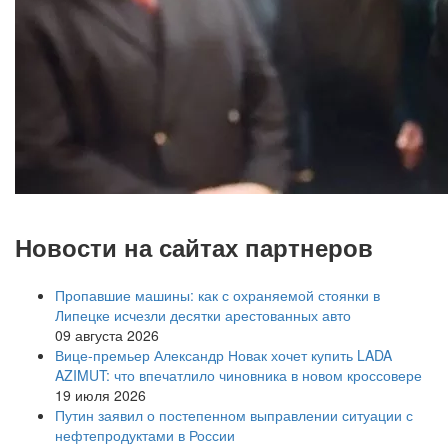
Новости на сайтах партнеров
Пропавшие машины: как с охраняемой стоянки в
Липецке исчезли десятки арестованных авто
09 августа 2026
Вице‑премьер Александр Новак хочет купить LADA
AZIMUT: что впечатлило чиновника в новом кроссовере
19 июля 2026
Путин заявил о постепенном выправлении ситуации с
нефтепродуктами в России