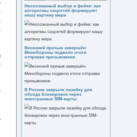
У
Неосознанный выбор и фейки: как
алгоритмы соцсетей формируют
х
нашу картину мира
й
х
Весенний призыв завершён:
Минобороны подвело итоги
я
отправки призывников
й
й
В России закрыли лазейку для
обхода блокировок через
иностранные SIM-карты