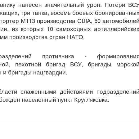
внику нанесен значительный урон. Потери ВС
жащих, три танка, восемь боевых бронированны
спортер М113 производства США, 50 автомобиле
ии, из которых 10 самоходных артиллерийски
-мм производства стран НАТО.
разделений противника - формировани
тной, пехотной бригад ВСУ, бригады морско
ы и бригады нацгвардии.
бласти слаженными действиями подразделени
божден населенный пункт Кругляковка.