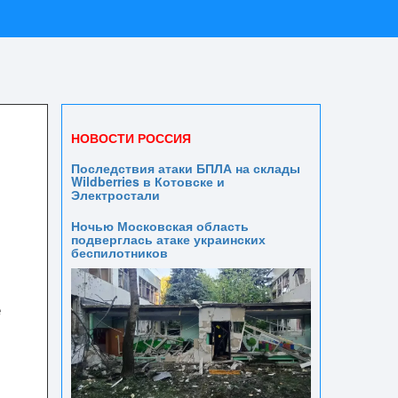
НОВОСТИ РОССИЯ
Последствия атаки БПЛА на склады
Wildberries в Котовске и
Электростали
Ночью Московская область
подверглась атаке украинских
беспилотников
е
й