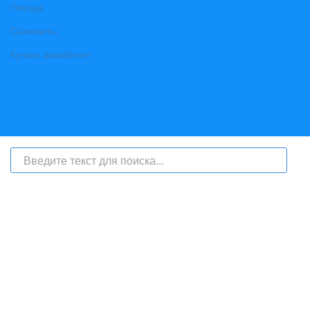
Поезда
Самолеты
Купить авиабилет
На сайте интернет-журнал
«Берег Ангары»
(bereg-angary.ru) могут
быть размещены
в том числе
и материалы от информационного
агентства «Берег Ангары» (регистрационный номер СМИ: ИА № ФС
77 - 79450 от 13 ноября 2020 г., выдан Федеральной службой по
надзору в сфере связи, информационных технологий и массовых
коммуникаций) с соответствующей пометкой - ИА «Берег Ангары»,