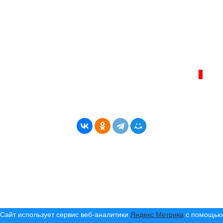
главный редактор Ширяев С.Г.
Телефон администрации сайта:
+7 (950) 113 09 10
, E-mail:
info@bereg-angary.ru
.
Политика сайта - политика конфиденциальности
ИНТЕРНЕТ–ЖУРНАЛ «БЕРЕГ АНГАРЫ»
ВОЗРАСТНАЯ КАТЕГОРИЯ САЙТА:
16+
* Копирование материалов разрешено только с
указанием активной ссылки на первоисточник
© (2019) 2024 «Берег Ангары» — Россия
Создание, продвижение и сопровождение сайтов!
Сайт использует сервис веб-аналитики
Яндекс Метрика
с помощью