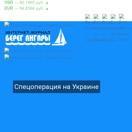
USD
— 82,1665 руб.
▲
EUR
— 94,8366 руб.
▲
Спецоперация на Украине