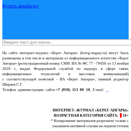
Купить авиабилет
На сайте интернет-журнал
«Берег Ангары»
(bereg-angary.ru) могут быть
размещены
в том числе
и материалы от информационного агентства «Берег
Ангары» (регистрационный номер СМИ: ИА № ФС 77 - 79450 от 13 ноября
2020 г., выдан Федеральной службой по надзору в сфере связи,
информационных технологий и массовых коммуникаций)
с соответствующей пометкой - ИА «Берег Ангары», главный редактор
Ширяев С.Г.
Телефон администрации сайта:
+7 (950) 113 09 10
, E-mail:
info@bereg-
angary.ru
.
Политика сайта - политика конфиденциальности
ИНТЕРНЕТ–ЖУРНАЛ «БЕРЕГ АНГАРЫ»
ВОЗРАСТНАЯ КАТЕГОРИЯ САЙТА:
16+
* Копирование материалов разрешено только с
указанием активной ссылки на первоисточник