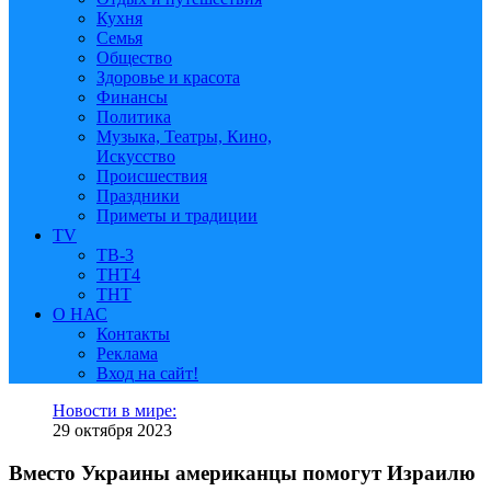
Кухня
Семья
Общество
Здоровье и красота
Финансы
Политика
Музыка, Театры, Кино,
Искусство
Происшествия
Праздники
Приметы и традиции
TV
ТВ-3
ТНТ4
ТНТ
О НАС
Контакты
Реклама
Вход на сайт!
Новости в мире:
29 октября 2023
Вместо Украины американцы помогут Израилю