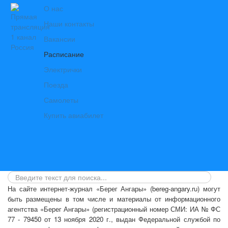
О нас
Наши контакты
Вакансии
Расписание
Электрички
Поезда
Самолеты
Купить авиабилет
На сайте интернет-журнал
«Берег Ангары»
(bereg-angary.ru) могут
быть размещены
в том числе
и материалы от информационного
агентства «Берег Ангары» (регистрационный номер СМИ: ИА № ФС
77 - 79450 от 13 ноября 2020 г., выдан Федеральной службой по