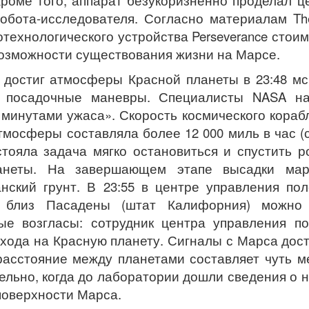
. Кроме того, аппарат безукоризненно проделал ц
обота-исследователя. Согласно материалам T
отехнологического устройства Perseverance стои
 возможности существования жизни на Марсе.
ь достиг атмосферы Красной планеты в 23:48 мс
и посадочные маневры. Специалисты NASA на
минутами ужаса». Скорость космического кораб
тмосферы составляла более 12 000 миль в час 
стояла задача мягко остановиться и спустить р
ланеты. На завершающем этапе высадки мар
нский грунт. В 23:55 в центре управления по
й близ Пасадены (штат Калифорния) можно
е возгласы: сотрудник центра управления по
хода на Красную планету. Сигналы с Марса дос
 расстояние между планетами составляет чуть 
ательно, когда до лаборатории дошли сведения о 
поверхности Марса.