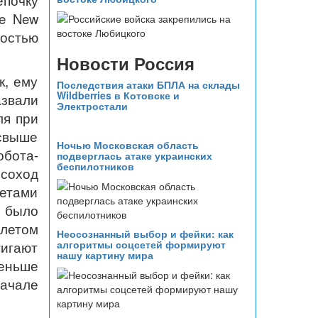
епочку
he New
мостью
Новости Россия
к, ему
Последствия атаки БПЛА на склады
Wildberries в Котовске и
звали
Электростали
ля при
(свыше
Ночью Московская область
обота-
подверглась атаке украинских
беспилотников
соход
летами
 было
летом
Неосознанный выбор и фейки: как
алгоритмы соцсетей формируют
тигают
нашу картину мира
меньше
начале