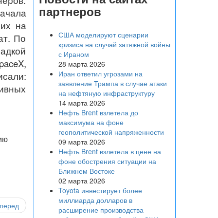
еров.
партнеров
начала
 их на
США моделируют сценарии
ат. По
кризиса на случай затяжной войны
садкой
с Ираном
aceX,
28 марта 2026
Иран ответил угрозами на
исали:
заявление Трампа в случае атаки
тивных
на нефтяную инфраструктуру
14 марта 2026
Нефть Brent взлетела до
максимума на фоне
геополитической напряженности
ию
09 марта 2026
Нефть Brent взлетела в цене на
фоне обострения ситуации на
Ближнем Востоке
02 марта 2026
Toyota инвестирует более
миллиарда долларов в
перед
расширение производства