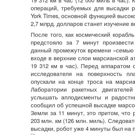
19 312 км в час (12 000 миль в час)
операций, требуемых для высадки р
York Times, основной функцией высок
2,7 млрд. долларов станет изучение
После того, как космический корабл
предстояло за 7 минут произвест
данный промежуток времени «семью 
входе в верхние слои марсианской а
19 312 км в час). Перед аппаратом 
исследователя на поверхность п
опускали на конце троса на марсиа
Лаборатории ракетных двигателе
услышать аплодисменты и радостны
сообщил об успешной высадке марсо
Земли за 11 минут, это притом, что
203 млн. км (126 млн. миль). Следов
высадки, робот уже 4 минуты был на 