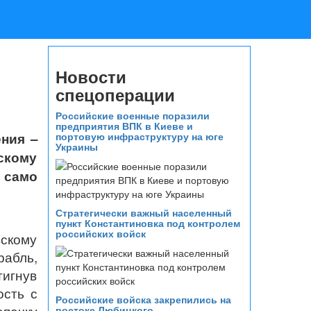
Новости
спецоперации
Российские военные поразили
предприятия ВПК в Киеве и
ения –
портовую инфраструктуру на юге
Украины
скому
 само
Стратегически важный населенный
пункт Константиновка под контролем
российских войск
вскому
рабль,
тигнув
ость с
Российские войска закрепились на
востоке Любицкого