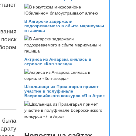
танет
В Ангарске задержали
подозреваемого в сбыте марихуаны
ования
и гашиша
поиск
абором
Актриса из Ангарска снялась в
сериале «Коп-звезда»
Школьница из Приангарья примет
участие в полуфинале
Всероссийского конкурса «Я в Агро»
я была
парату
Новости на сайтах