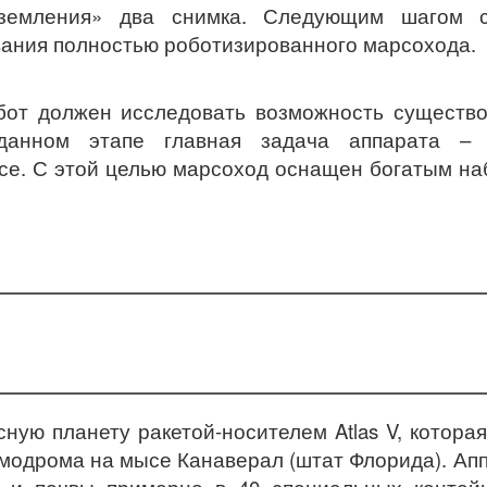
земления» два снимка. Следующим шагом с
вания полностью роботизированного марсохода.
бот должен исследовать возможность существ
анном этапе главная задача аппарата – 
се. С этой целью марсоход оснащен богатым н
сную планету ракетой-носителем Atlas V, котора
смодрома на мысе Канаверал (штат Флорида). Ап