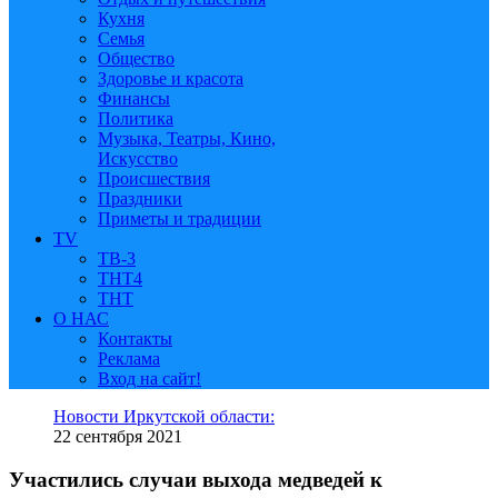
Кухня
Семья
Общество
Здоровье и красота
Финансы
Политика
Музыка, Театры, Кино,
Искусство
Происшествия
Праздники
Приметы и традиции
TV
ТВ-3
ТНТ4
ТНТ
О НАС
Контакты
Реклама
Вход на сайт!
Новости Иркутской области:
22 сентября 2021
Участились случаи выхода медведей к