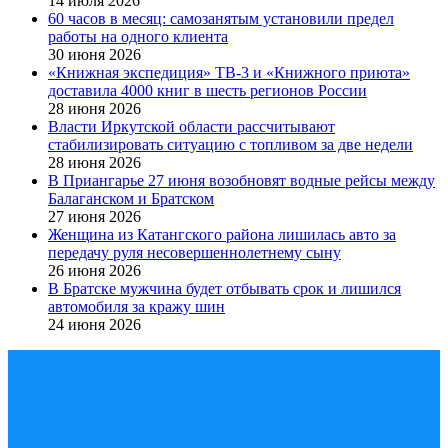
14 июля 2026
60 часов в месяц: самозанятым установили предел
работы на одного клиента
30 июня 2026
«Книжная экспедиция» ТВ-3 и «Книжного приюта»
доставила 4000 книг в шесть регионов России
28 июня 2026
Власти Иркутской области рассчитывают
стабилизировать ситуацию с топливом за две недели
28 июня 2026
В Приангарье 27 июня возобновят водные рейсы между
Балаганском и Братском
27 июня 2026
Женщина из Катангского района лишилась авто за
передачу руля несовершеннолетнему сыну
26 июня 2026
В Братске мужчина будет отбывать срок и лишился
автомобиля за кражу шин
24 июня 2026