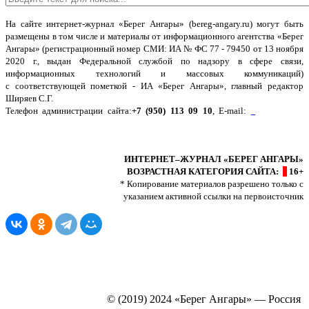
На сайте интернет-журнал
«Берег Ангары»
(bereg-angary.ru) могут быть
размещены
в том числе
и материалы от информационного агентства «Берег
Ангары» (регистрационный номер СМИ: ИА № ФС 77 - 79450 от 13 ноября
2020 г., выдан Федеральной службой по надзору в сфере связи,
информационных технологий и массовых коммуникаций)
с соответствующей пометкой - ИА «Берег Ангары», главный редактор
Ширяев С.Г.
Телефон администрации сайта:
+7 (950) 113 09 10
, E-mail:
info@bereg-
angary.ru
.
Политика сайта - политика конфиденциальности
ИНТЕРНЕТ–ЖУРНАЛ «БЕРЕГ АНГАРЫ»
ВОЗРАСТНАЯ КАТЕГОРИЯ САЙТА:
16+
* Копирование материалов разрешено только с
указанием активной ссылки на первоисточник
© (2019) 2024 «Берег Ангары» — Россия