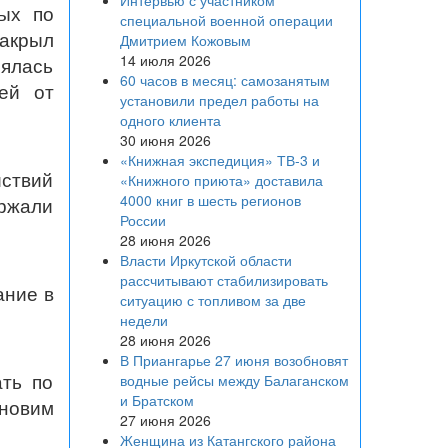
Интервью с участником
ых по
специальной военной операции
акрыл
Дмитрием Кожовым
14 июля 2026
ялась
60 часов в месяц: самозанятым
ей от
установили предел работы на
одного клиента
30 июня 2026
«Книжная экспедиция» ТВ-3 и
ствий
«Книжного приюта» доставила
4000 книг в шесть регионов
ржали
России
28 июня 2026
Власти Иркутской области
рассчитывают стабилизировать
ание в
ситуацию с топливом за две
недели
28 июня 2026
В Приангарье 27 июня возобновят
ть по
водные рейсы между Балаганском
и Братском
ановим
27 июня 2026
Женщина из Катангского района