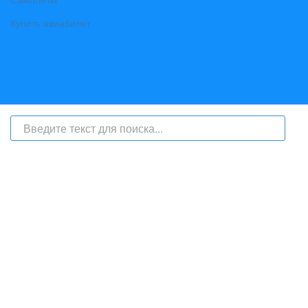
Купить авиабилет
На сайте интернет-журнал
«Берег Ангары»
(bereg-angary.ru) могут
быть размещены
в том числе
и материалы от информационного
агентства «Берег Ангары» (регистрационный номер СМИ: ИА № ФС
77 - 79450 от 13 ноября 2020 г., выдан Федеральной службой по
надзору в сфере связи, информационных технологий и массовых
коммуникаций) с соответствующей пометкой - ИА «Берег Ангары»,
главный редактор Ширяев С.Г.
Телефон администрации сайта:
+7 (950) 113 09 10
, E-mail: