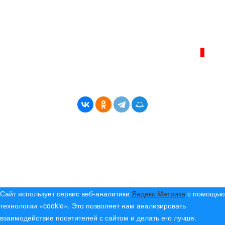
info@bereg-angary.ru
.
Политика сайта - политика конфиденциальности
ИНТЕРНЕТ–ЖУРНАЛ «БЕРЕГ АНГАРЫ»
ВОЗРАСТНАЯ КАТЕГОРИЯ САЙТА:
16+
* Копирование материалов разрешено только с
указанием активной ссылки на первоисточник
© (2019) 2024 «Берег Ангары» — Россия
Создание, продвижение и сопровождение сайтов!
Сайт использует сервис веб-аналитики
Яндекс Метрика
с помощью
технологии «cookie». Это позволяет нам анализировать
взаимодействие посетителей с сайтом и делать его лучше.