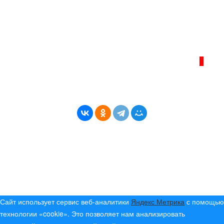
Телефон администрации сайта:
+7 (950) 113 09 10
, E-mail:
info@bereg-angary.ru
.
Политика сайта - политика конфиденциальности
ИНТЕРНЕТ–ЖУРНАЛ «БЕРЕГ АНГАРЫ»
ВОЗРАСТНАЯ КАТЕГОРИЯ САЙТА:
16+
* Копирование материалов разрешено только с
указанием активной ссылки на первоисточник
© (2019) 2024 «Берег Ангары» — Россия
Создание, продвижение и сопровождение сайтов!
Сайт использует сервис веб-аналитики
Яндекс Метрика
с помощью
технологии «cookie». Это позволяет нам анализировать