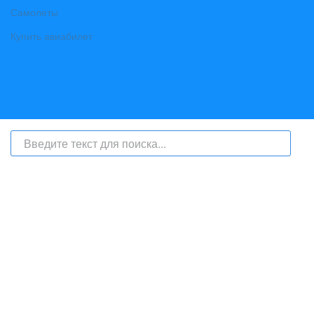
Самолеты
Купить авиабилет
На сайте интернет-журнал
«Берег Ангары»
(bereg-angary.ru) могут
быть размещены
в том числе
и материалы от информационного
агентства «Берег Ангары» (регистрационный номер СМИ: ИА № ФС
77 - 79450 от 13 ноября 2020 г., выдан Федеральной службой по
надзору в сфере связи, информационных технологий и массовых
коммуникаций) с соответствующей пометкой - ИА «Берег Ангары»,
главный редактор Ширяев С.Г.