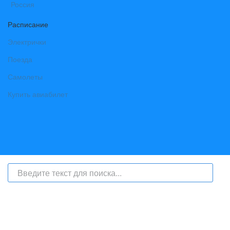
Расписание
Электрички
Поезда
Самолеты
Купить авиабилет
На сайте интернет-журнал
«Берег Ангары»
(bereg-angary.ru) могут
быть размещены
в том числе
и материалы от информационного