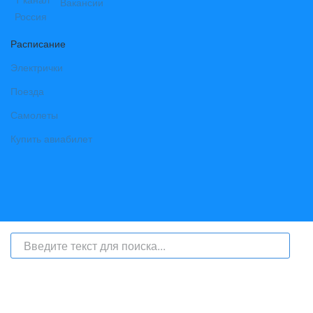
Вакансии
Расписание
Электрички
Поезда
Самолеты
Купить авиабилет
На сайте интернет-журнал
«Берег Ангары»
(bereg-angary.ru) могут