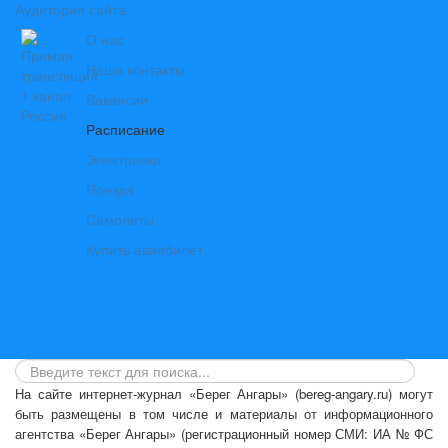
Аудитория сайта
О нас
Наши контакты
Вакансии
Расписание
Электрички
Поезда
Самолеты
Купить авиабилет
На сайте интернет-журнал
«Берег Ангары»
(bereg-angary.ru) могут
быть размещены
в том числе
и материалы от информационного
агентства «Берег Ангары» (регистрационный номер СМИ: ИА № ФС