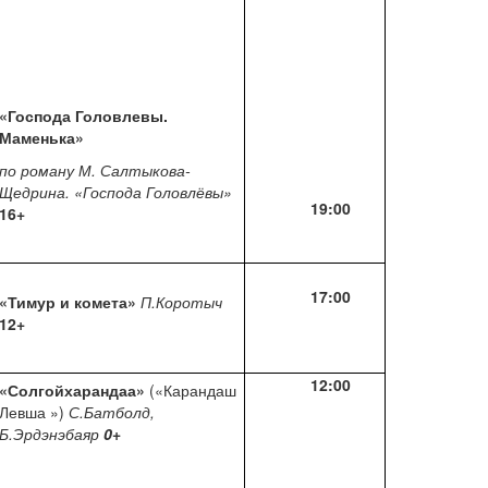
«Господа Головлевы.
Маменька»
по роману М. Салтыкова-
Щедрина. «Господа Головлёвы»
19:00
16+
17:00
«Тимур и комета»
П.Коротыч
12+
12:00
«Солгойхарандаа»
(«Карандаш
Левша »)
С.Батболд,
Б.Эрдэнэбаяр
0
+