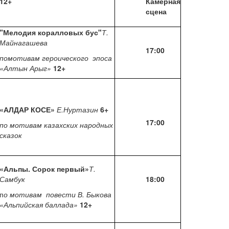
12+
Камерная
сцена
"Мелодия коралловых бус"
Т.
Майнагашева
17:00
помотивам героического эпоса
«Алтын Арыг»
12+
«АЛДАР КОСЕ»
Е.Нуртазин
6+
17:00
по мотивам казахских народных
сказок
«Альпы. Сорок первый»
Т.
Самбук
18:00
п
о мотивам повести В. Быкова
«Альпийская баллада»
12+