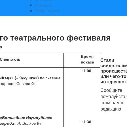
Реклама
Вход на сайт!
го театрального фестиваля
»
Время
Спектакль
Стали
показа
свидетеле
происшест
11:00
или чего-то
«Кэҕэ» («Кукушка»)
по сказкам
интересног
народов Севера
0+
Сообщите
пожалуйста 
этом нам в
редакцию
«Волшебник Изумрудного
11:30
города»
А. Волков 6+