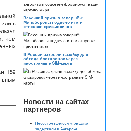
льной
Весенний призыв завершён:
Минобороны подвело итоги
пили в
отправки призывников
ользуя
й, чем
венных
В России закрыли лазейку для
обхода блокировок через
иностранные SIM-карты
ьи 159
ельным
Новости на сайтах
партнеров
Несостоявшегося угонщика
задержали в Ангарске