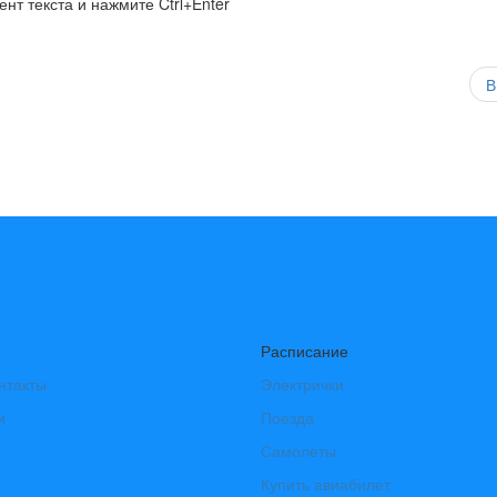
нт текста и нажмите Ctrl+Enter
В
Расписание
нтакты
Электрички
и
Поезда
Самолеты
Купить авиабилет