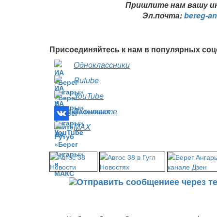
Пришлите нам вашу ин
Эл.почта:
bereg-a
Присоединяйтесь к нам в популярных соц
Одноклассники
Rutube
YouTube
ВКонтакте
MAX