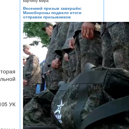
Весенний призыв завершён:
Минобороны подвело итоги
отправки призывников
оторая
льной
105 УК