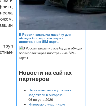
елем и
фликт,
несла
ножом,
авший
В России закрыли лазейку для
обхода блокировок через
иностранные SIM-карты
 труп
естные
Новости на сайтах
партнеров
Несостоявшегося угонщика
задержали в Ангарске
06 августа 2026
Интервью с участником