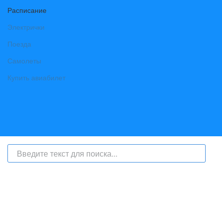
Расписание
Электрички
Поезда
Самолеты
Купить авиабилет
На сайте интернет-журнал
«Берег Ангары»
(bereg-angary.ru) могут
быть размещены
в том числе
и материалы от информационного
агентства «Берег Ангары» (регистрационный номер СМИ: ИА № ФС