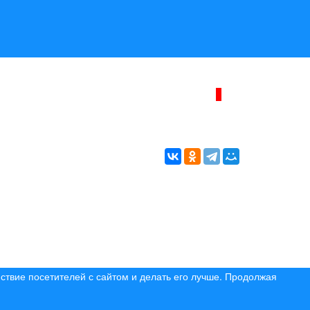
ИНТЕРНЕТ–ЖУРНАЛ «БЕРЕГ АНГАРЫ»
ВОЗРАСТНАЯ КАТЕГОРИЯ САЙТА:
16+
* Копирование материалов разрешено только с
указанием активной ссылки на первоисточник
© (2019) 2024 «Берег Ангары» — Россия
Создание, продвижение и сопровождение сайтов!
ствие посетителей с сайтом и делать его лучше. Продолжая