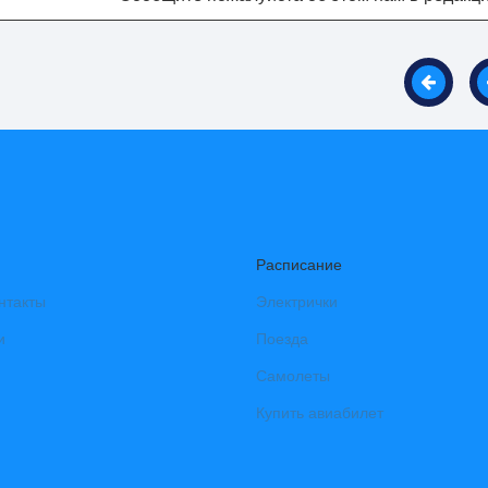
Расписание
нтакты
Электрички
и
Поезда
Самолеты
Купить авиабилет