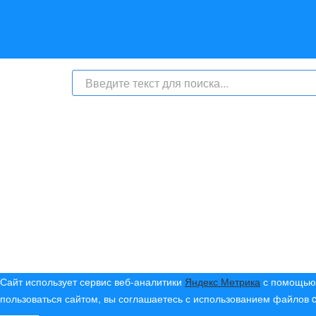
На сайте интернет-журнал
«Берег Ангары»
(bereg-anga
числе
и материалы от информационного агентства «Б
номер СМИ: ИА № ФС 77 - 79450 от 13 ноября 2020 г
надзору в сфере связи, информационных техноло
с соответствующей пометкой - ИА «Берег Ангары», гла
Телефон администрации сайта:
+7 (950) 113 09 10
, E-mai
Политика сайта - политика конфиденциальности
Сайт использует сервис веб-аналитики
Яндекс Метрика
с помощью 
пользоваться сайтом, вы соглашаетесь с использованием файлов 