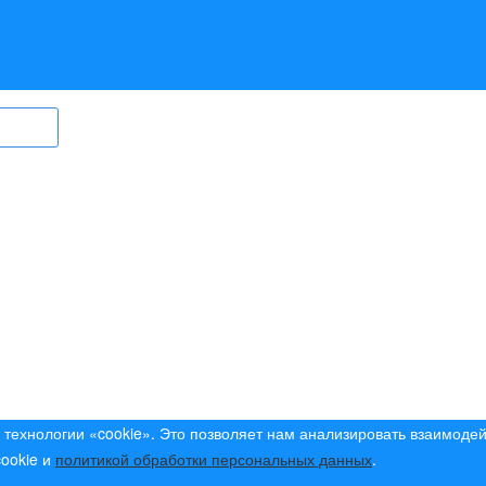
ry.ru) могут быть размещены
в том
ерег Ангары» (регистрационный
., выдан Федеральной службой по
гий и массовых коммуникаций)
вный редактор Ширяев С.Г.
l:
info@bereg-angary.ru
.
технологии «cookie». Это позволяет нам анализировать взаимодей
cookie и
политикой обработки персональных данных
.