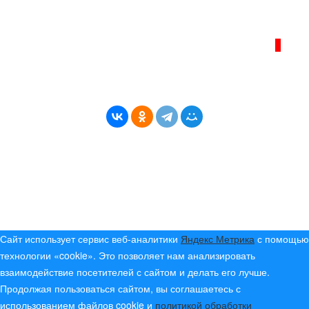
Политика сайта - политика конфиденциальности
ИНТЕРНЕТ–ЖУРНАЛ «БЕРЕГ АНГАРЫ»
ВОЗРАСТНАЯ КАТЕГОРИЯ САЙТА:
16+
* Копирование материалов разрешено только с
указанием активной ссылки на первоисточник
© (2019) 2024 «Берег Ангары» — Россия
Создание, продвижение и сопровождение сайтов!
Сайт использует сервис веб-аналитики
Яндекс Метрика
с помощью
технологии «cookie». Это позволяет нам анализировать
взаимодействие посетителей с сайтом и делать его лучше.
Продолжая пользоваться сайтом, вы соглашаетесь с
использованием файлов cookie и
политикой обработки