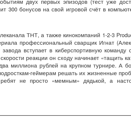
обытиям двух первых эпизодов (тест уже дост
чит 300 бонусов на свой игровой счёт в компью
канала ТНТ, а также кинокомпаний 1-2-3 Produc
 сериала профессиональный сварщик Игнат (Але
с завода вступает в киберспортивную команду 
 скорости реакции он сходу начинает «тащить ка
 два миллиона рублей на крупном турнире. А б
подросткам-геймерам решать их жизненные про
 ребят не просто «мемным» дядькой, а наст