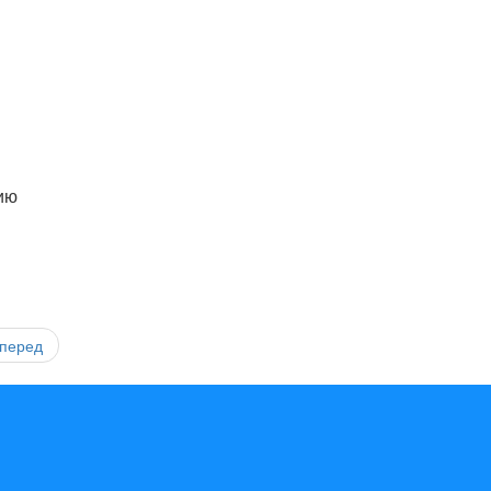
ию
перед