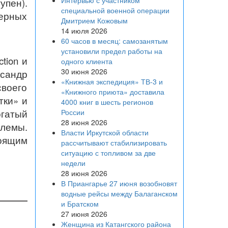
Интервью с участником
упен).
специальной военной операции
терных
Дмитрием Кожовым
14 июля 2026
60 часов в месяц: самозанятым
установили предел работы на
tion и
одного клиента
30 июня 2026
ксандр
«Книжная экспедиция» ТВ-3 и
своего
«Книжного приюта» доставила
тки» и
4000 книг в шесть регионов
огатый
России
28 июня 2026
блемы.
Власти Иркутской области
оящим
рассчитывают стабилизировать
ситуацию с топливом за две
недели
28 июня 2026
В Приангарье 27 июня возобновят
водные рейсы между Балаганском
и Братском
27 июня 2026
Женщина из Катангского района