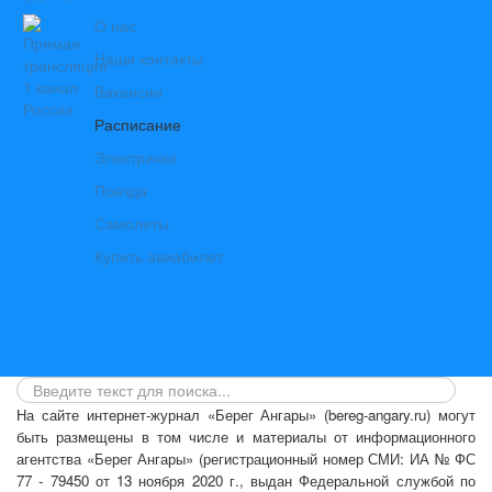
О нас
Наши контакты
Вакансии
Расписание
Электрички
Поезда
Самолеты
Купить авиабилет
На сайте интернет-журнал
«Берег Ангары»
(bereg-angary.ru) могут
быть размещены
в том числе
и материалы от информационного
агентства «Берег Ангары» (регистрационный номер СМИ: ИА № ФС
77 - 79450 от 13 ноября 2020 г., выдан Федеральной службой по