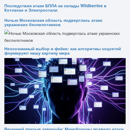
Последствия атаки БПЛА на склады Wildberries в
Котовске и Электростали
Ночью Московская область подверглась атаке
украинских беспилотников
Неосознанный выбор и фейки: как алгоритмы соцсетей
формируют нашу картину мира
Весенний призыв завершён: Минобороны подвело итоги