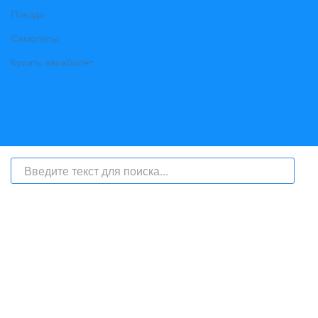
Поезда
Самолеты
Купить авиабилет
На сайте интернет-журнал
«Берег Ангары»
(bereg-angary.ru) могут
быть размещены
в том числе
и материалы от информационного
агентства «Берег Ангары» (регистрационный номер СМИ: ИА № ФС
77 - 79450 от 13 ноября 2020 г., выдан Федеральной службой по
надзору в сфере связи, информационных технологий и массовых
коммуникаций) с соответствующей пометкой - ИА «Берег Ангары»,