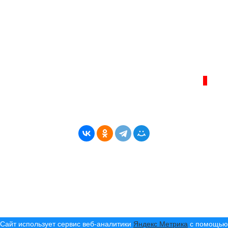
главный редактор Ширяев С.Г.
Телефон администрации сайта:
+7 (950) 113 09 10
, E-mail:
info@bereg-angary.ru
.
Политика сайта - политика конфиденциальности
ИНТЕРНЕТ–ЖУРНАЛ «БЕРЕГ АНГАРЫ»
ВОЗРАСТНАЯ КАТЕГОРИЯ САЙТА:
16+
* Копирование материалов разрешено только с
указанием активной ссылки на первоисточник
© (2019) 2024 «Берег Ангары» — Россия
Создание, продвижение и сопровождение сайтов!
Сайт использует сервис веб-аналитики
Яндекс Метрика
с помощью