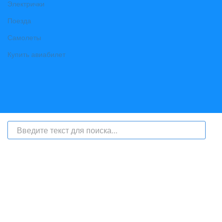
Электрички
Поезда
Самолеты
Купить авиабилет
На сайте интернет-журнал
«Берег Ангары»
(bereg-angary.ru) могут
быть размещены
в том числе
и материалы от информационного
агентства «Берег Ангары» (регистрационный номер СМИ: ИА № ФС
77 - 79450 от 13 ноября 2020 г., выдан Федеральной службой по
надзору в сфере связи, информационных технологий и массовых