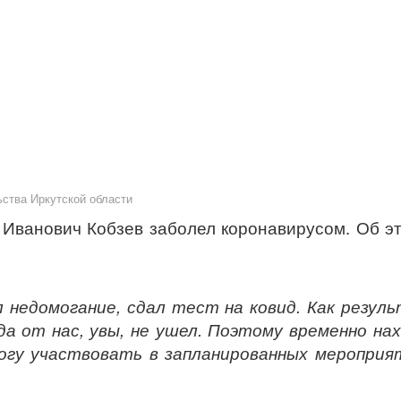
ьства Иркутской области
 Иванович Кобзев заболел коронавирусом. Об э
л недомогание, сдал тест на ковид. Как резул
да от нас, увы, не ушел. Поэтому временно на
могу участвовать в запланированных мероприя