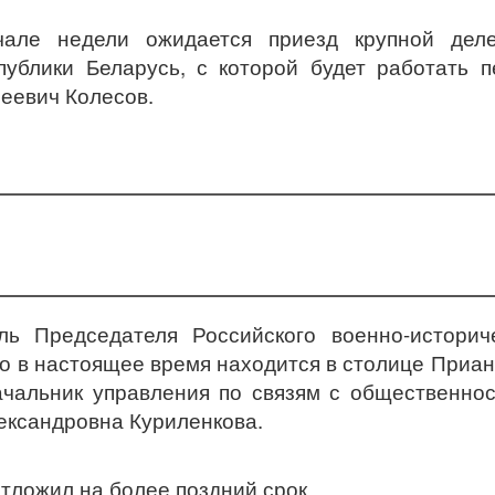
чале недели ожидается приезд крупной деле
публики Беларусь, с которой будет работать 
еевич Колесов.
ль Председателя Российского военно-историч
 в настоящее время находится в столице Приан
ачальник управления по связям с общественно
ксандровна Куриленкова.
отложил на более поздний срок.