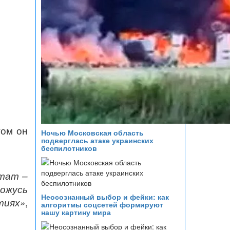
том он
Ночью Московская область
подверглась атаке украинских
беспилотников
ьтат –
хожусь
Неосознанный выбор и фейки: как
тиях»
,
алгоритмы соцсетей формируют
нашу картину мира