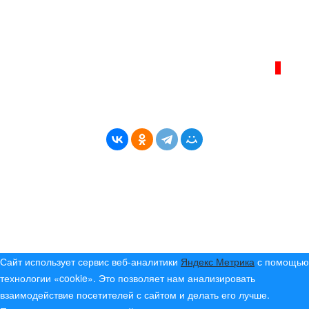
info@bereg-angary.ru
.
Политика сайта - политика конфиденциальности
ИНТЕРНЕТ–ЖУРНАЛ «БЕРЕГ АНГАРЫ»
ВОЗРАСТНАЯ КАТЕГОРИЯ САЙТА:
16+
* Копирование материалов разрешено только с
указанием активной ссылки на первоисточник
© (2019) 2024 «Берег Ангары» — Россия
Создание, продвижение и сопровождение сайтов!
Сайт использует сервис веб-аналитики
Яндекс Метрика
с помощью
технологии «cookie». Это позволяет нам анализировать
взаимодействие посетителей с сайтом и делать его лучше.