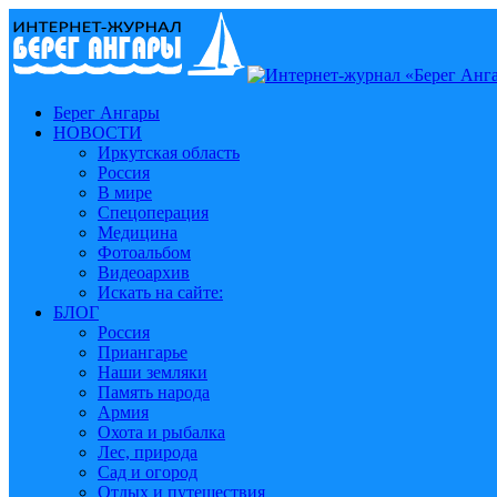
Берег Ангары
НОВОСТИ
Иркутская область
Россия
В мире
Спецоперация
Медицина
Фотоальбом
Видеоархив
Искать на сайте:
БЛОГ
Россия
Приангарье
Наши земляки
Память народа
Армия
Охота и рыбалка
Лес, природа
Сад и огород
Отдых и путешествия