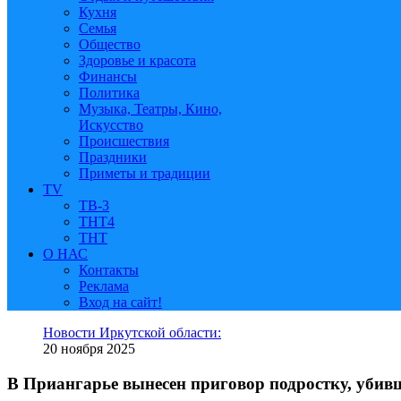
Кухня
Семья
Общество
Здоровье и красота
Финансы
Политика
Музыка, Театры, Кино,
Искусство
Происшествия
Праздники
Приметы и традиции
TV
ТВ-3
ТНТ4
ТНТ
О НАС
Контакты
Реклама
Вход на сайт!
Новости Иркутской области:
20 ноября 2025
В Приангарье вынесен приговор подростку, убив