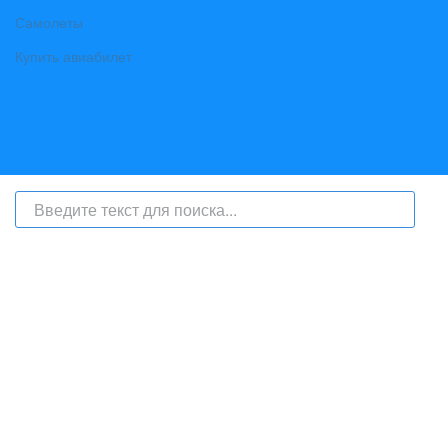
Самолеты
Купить авиабилет
На сайте интернет-журнал
«Берег Ангары»
(bereg-angary.ru) могут
быть размещены
в том числе
и материалы от информационного
агентства «Берег Ангары» (регистрационный номер СМИ: ИА № ФС
77 - 79450 от 13 ноября 2020 г., выдан Федеральной службой по
надзору в сфере связи, информационных технологий и массовых
коммуникаций) с соответствующей пометкой - ИА «Берег Ангары»,
главный редактор Ширяев С.Г.