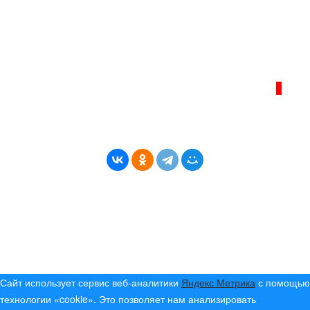
Телефон администрации сайта:
+7 (950) 113 09 10
, E-mail:
info@bereg-angary.ru
.
Политика сайта - политика конфиденциальности
ИНТЕРНЕТ–ЖУРНАЛ «БЕРЕГ АНГАРЫ»
ВОЗРАСТНАЯ КАТЕГОРИЯ САЙТА:
16+
* Копирование материалов разрешено только с
указанием активной ссылки на первоисточник
© (2019) 2024 «Берег Ангары» — Россия
Создание, продвижение и сопровождение сайтов!
Сайт использует сервис веб-аналитики
Яндекс Метрика
с помощью
технологии «cookie». Это позволяет нам анализировать