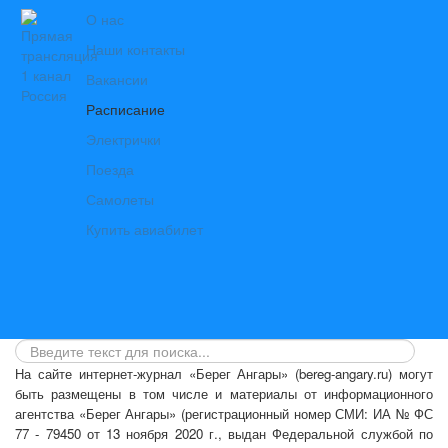
О нас
Наши контакты
Вакансии
Расписание
Электрички
Поезда
Самолеты
Купить авиабилет
На сайте интернет-журнал
«Берег Ангары»
(bereg-angary.ru) могут
быть размещены
в том числе
и материалы от информационного
агентства «Берег Ангары» (регистрационный номер СМИ: ИА № ФС
77 - 79450 от 13 ноября 2020 г., выдан Федеральной службой по