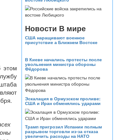
Новости В мире
США наращивают военное
присутствие а Ближнем Востоке
В Киеве начались протесты после
увольнения министра обороны
б этом
Фёдорова
службу
нштаба
вляют
Эскалация в Ормузском проливе:
бря.
США и Иран обменялись ударами
всех
Трамп пригрозил Испании полным
оны
разрывом торговли из‑за отказа
увеличить расходы на НАТО