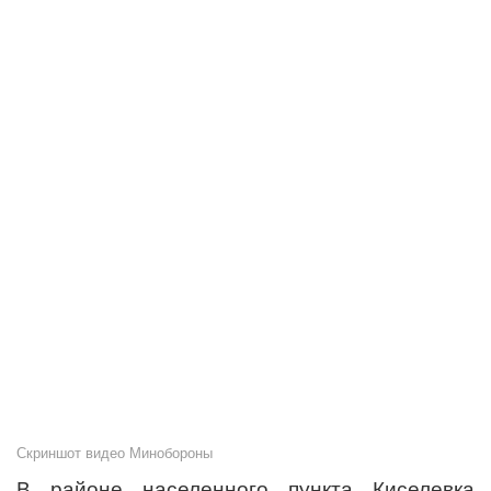
Скриншот видео Минобороны
В районе населенного пункта Киселевка