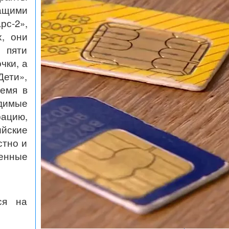
ащими
рс-2»,
, они
 пяти
чки, а
Дети»,
ремя в
удимые
ацию,
ийские
стно и
венные
ся на