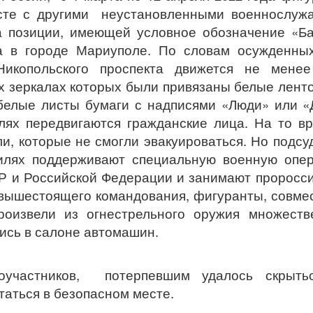
есте с другими неустановленными военнослуж
а позиции, имеющей условное обозначение «Ба
а в городе Мариуполе.
По словам осужденных
икопольского проспекта движется не менее
х зеркалах которых были привязаны белые ленто
 белые листы бумаги с надписями «Люди» или «
лях передвигаются гражданские лица. На то в
и, которые не смогли эвакуироваться. Но подс
илях поддерживают специальную военную опер
 и Российской Федерации и занимают проросс
 вышестоящего командования, фигуранты, совме
произвели из огнестрельного оружия множест
ись в салоне автомашин.
оучастников, потерпевшим удалось скрыть
таться в безопасном месте.