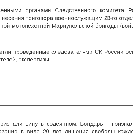
венными органами Следственного комитета Ро
ынесения приговора военнослужащим 23-го отде
ьной мотопехотной Мариупольской бригады (вой
легли проведенные следователями СК России о
телей, экспертизы.
ризнали вину в содеянном, Бондарь – призна
азание в виде 20 лет лишения свободы каждо