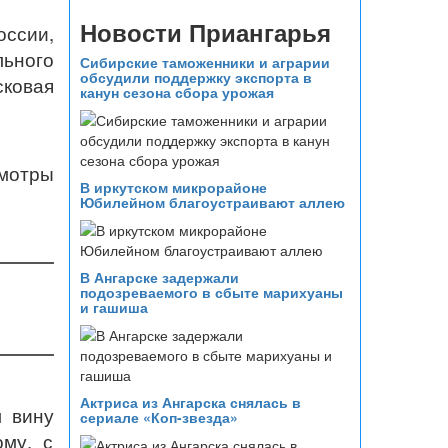
Новости Приангарья
ссии,
льного
Сибирские таможенники и аграрии
обсудили поддержку экспорта в
сковая
канун сезона сбора урожая
смотры
В иркутском микрорайоне
Юбилейном благоустраивают аллею
В Ангарске задержали
подозреваемого в сбыте марихуаны
и гашиша
Актриса из Ангарска снялась в
л вину
сериале «Коп-звезда»
му, с