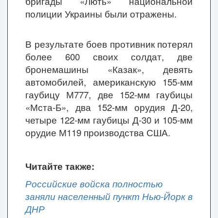
бригады «Лють» национальной
полиции Украины были отражены.
В результате боев противник потерял
более 600 своих солдат, две
бронемашины
«
Казак
»
, девять
автомобилей, американскую 155-мм
гаубицу М777, две 152-мм гаубицы
«
Мста-Б
»
, два 152-мм орудия Д-20,
четыре 122-мм гаубицы Д-30 и 105-мм
орудие М119 производства США.
Читайте также:
Российские войска полностью
заняли населенный пункт Нью-Йорк в
ДНР