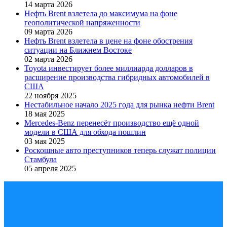
14 марта 2026
Нефть Brent взлетела до максимума на фоне
геополитической напряженности
09 марта 2026
Нефть Brent взлетела в цене на фоне обострения
ситуации на Ближнем Востоке
02 марта 2026
Toyota инвестирует более миллиарда долларов в
расширение производства гибридных автомобилей в
США
22 ноября 2025
Нестабильное начало 2025 года для рынка нефти Brent
18 мая 2025
Mercedes-Benz перенесёт производство ещё одной
модели в США для обхода пошлин
03 мая 2025
Роскошные авто преступников теперь служат полиции
Стамбула
05 апреля 2025