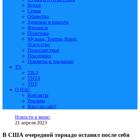
Кухня
Семья
Общество
Здоровье и красота
Финансы
Политика
Музыка, Театры, Кино,
Искусство
Происшествия
Праздники
Приметы и традиции
TV
ТВ-3
ТНТ4
ТНТ
О НАС
Контакты
Реклама
Вход на сайт!
Новости в мире:
21 апреля 2023
В США очередной торнадо оставил после себя