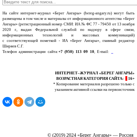
На сайте интернет-журнал
«Берег Ангары»
(bereg-angary.ru) могут быть
размещены
в том числе
и материалы от информационного агентства «Берег
Ангары» (регистрационный номер СМИ: ИА № ФС 77 - 79450 от 13 ноября
2020 г., выдан Федеральной службой по надзору в сфере связи,
информационных технологий и массовых коммуникаций)
с соответствующей пометкой - ИА «Берег Ангары», главный редактор
Ширяев С.Г.
Телефон администрации сайта:
+7 (950) 113 09 10
, E-mail:
info@bereg-
angary.ru
.
Политика сайта - политика конфиденциальности
ИНТЕРНЕТ–ЖУРНАЛ «БЕРЕГ АНГАРЫ»
ВОЗРАСТНАЯ КАТЕГОРИЯ САЙТА:
16+
* Копирование материалов разрешено только с
указанием активной ссылки на первоисточник
© (2019) 2024 «Берег Ангары» — Россия