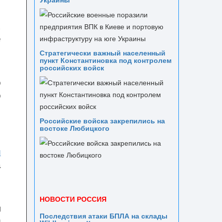
х
е
Стратегически важный населенный
пункт Константиновка под контролем
российских войск
о
о
Российские войска закрепились на
востоке Любицкого
е
и
а
НОВОСТИ РОССИЯ
м
Последствия атаки БПЛА на склады
й