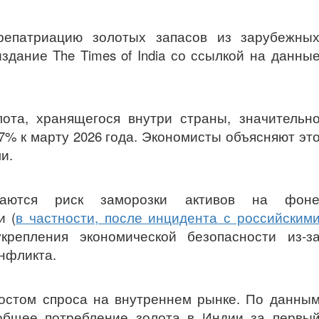
репатриацию золотых запасов из зарубежны
дание The Times of India со ссылкой на данны
лота, хранящегося внутри страны, значительн
77% к марту 2026 года. Экономисты объясняют эт
и.
ваются риск заморозки активов на фон
и (
в частности, после инцидента с российским
крепления экономической безопасности из-з
нфликта.
остом спроса на внутреннем рынке. По данны
 общее потребление золота в Индии за первы