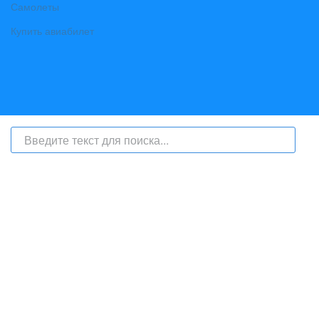
Самолеты
Купить авиабилет
На сайте интернет-журнал
«Берег Ангары»
(bereg-angary.ru) могут
быть размещены
в том числе
и материалы от информационного
агентства «Берег Ангары» (регистрационный номер СМИ: ИА № ФС
77 - 79450 от 13 ноября 2020 г., выдан Федеральной службой по
надзору в сфере связи, информационных технологий и массовых
коммуникаций) с соответствующей пометкой - ИА «Берег Ангары»,
главный редактор Ширяев С.Г.