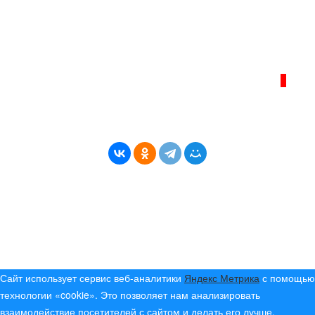
Телефон администрации сайта:
+7 (950) 113 09 10
, E-mail:
info@bereg-angary.ru
.
Политика сайта - политика конфиденциальности
ИНТЕРНЕТ–ЖУРНАЛ «БЕРЕГ АНГАРЫ»
ВОЗРАСТНАЯ КАТЕГОРИЯ САЙТА:
16+
* Копирование материалов разрешено только с
указанием активной ссылки на первоисточник
© (2019) 2024 «Берег Ангары» — Россия
Создание, продвижение и сопровождение сайтов!
Сайт использует сервис веб-аналитики
Яндекс Метрика
с помощью
технологии «cookie». Это позволяет нам анализировать
взаимодействие посетителей с сайтом и делать его лучше.