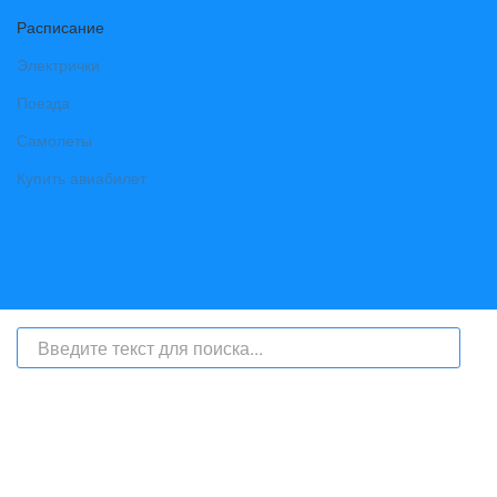
Расписание
Электрички
Поезда
Самолеты
Купить авиабилет
На сайте интернет-журнал
«Берег Ангары»
(bereg-angary.ru) могут
быть размещены
в том числе
и материалы от информационного
агентства «Берег Ангары» (регистрационный номер СМИ: ИА № ФС