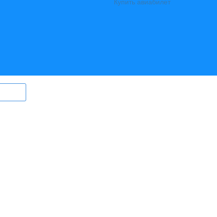
Купить авиабилет
ry.ru) могут быть размещены
в том
ерег Ангары» (регистрационный
., выдан Федеральной службой по
гий и массовых коммуникаций)
вный редактор Ширяев С.Г.
l:
info@bereg-angary.ru
.