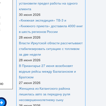
установили предел работы на одного
клиента
30 июня 2026
й
«Книжная экспедиция» ТВ-3 и
й
«Книжного приюта» доставила 4000 книг
с
в шесть регионов России
28 июня 2026
Власти Иркутской области рассчитывают
стабилизировать ситуацию с топливом
за две недели
28 июня 2026
В Приангарье 27 июня возобновят
водные рейсы между Балаганском и
Братском
27 июня 2026
ию
Женщина из Катангского района
лишилась авто за передачу руля
несовершеннолетнему сыну
26 июня 2026