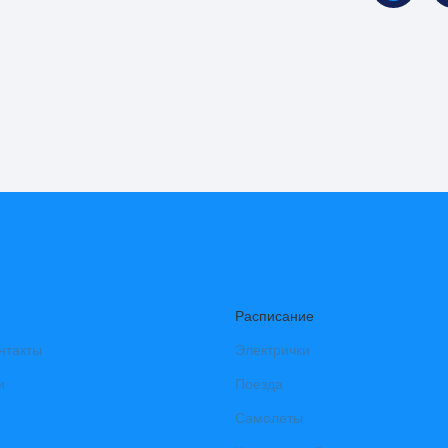
Расписание
нтакты
Электрички
и
Поезда
Самолеты