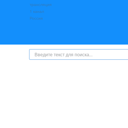
На сайте интернет-журнал
«Берег Ангары»
(bereg-anga
числе
и материалы от информационного агентства «Б
номер СМИ: ИА № ФС 77 - 79450 от 13 ноября 2020 г
надзору в сфере связи, информационных техноло
с соответствующей пометкой - ИА «Берег Ангары», гла
Телефон администрации сайта:
+7 (950) 113 09 10
, E-mai
Политика сайта - политика конфиденциальности