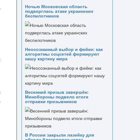
а
Ночью Московская область
подверглась атаке украинских
беспилотников
Неосознанный выбор и фейки: как
х
алгоритмы соцсетей формируют
с
нашу картину мира
е
о
о
о
Весенний призыв завершён:
Минобороны подвело итоги
а
отправки призывников
В России закрыли лазейку для
обхода блокировок через