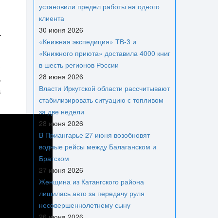
установили предел работы на одного
клиента
30 июня 2026
«Книжная экспедиция» ТВ-3 и
«Книжного приюта» доставила 4000 книг
х
в шесть регионов России
,
28 июня 2026
а
Власти Иркутской области рассчитывают
стабилизировать ситуацию с топливом
за две недели
28 июня 2026
В Приангарье 27 июня возобновят
водные рейсы между Балаганском и
Братском
27 июня 2026
Женщина из Катангского района
лишилась авто за передачу руля
несовершеннолетнему сыну
26 июня 2026