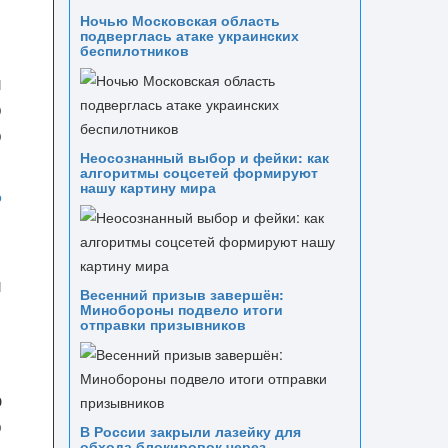
Ночью Московская область
подверглась атаке украинских
беспилотников
и
о
о
Неосознанный выбор и фейки: как
алгоритмы соцсетей формируют
нашу картину мира
й
Весенний призыв завершён:
Минобороны подвело итоги
отправки призывников
с
ю
о
В России закрыли лазейку для
обхода блокировок через