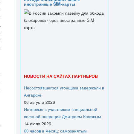
и
иностранные SIM-карты
й
е
а
с
я
е
и
НОВОСТИ НА САЙТАХ ПАРТНЕРОВ
о
Несостоявшегося угонщика задержали в
р
Ангарске
ы
06 августа 2026
Интервью с участником специальной
военной операции Дмитрием Кожовым
14 июля 2026
60 часов в месяц: самозанятым