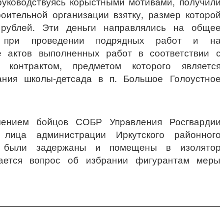
руководствуясь корыстными мотивами, получил
роительной организации взятку, размер которо
рублей. Эти деньги направлялись на обще
ка при проведении подрядных работ и н
е актов выполненных работ в соответствии 
 контрактом, предметом которого являетс
ания школы-детсада в п. Большое Голоустно
чением бойцов СОБР Управления Росгварди
 лица администрации Иркутского районног
ия были задержаны и помещены в изолято
ается вопрос об избрании фигурантам мер