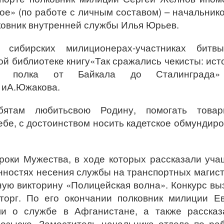
е» (по работе с личным составом) – начальник
ковник внутренней службы Илья Юрьев.
 сибирских милиционерах-участниках битв
й библиотеке книгу«Так сражались чекисты: ист
ого полка от Байкала до Сталинграда
 иА.Южакова.
бятам любитьсвою Родину, помогать товар
ебе, с достоинством носить кадетское обмундир
роки Мужества, в ходе которых рассказали уч
нностях несения службы на транспортных магис
ную викторину «Полицейская волна». Конкурс вы
торг. По его окончании полковник милиции Е
ми о службе в Афганистане, а также рассказ
озыске. Заместитель начальника отдела по ра