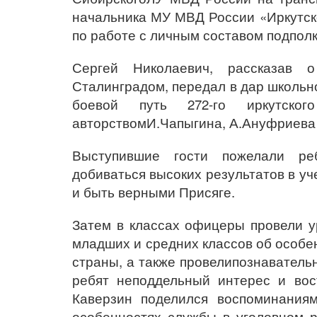
начальника МУ МВД России «Иркутско
по работе с личным составом подпол
Сергей Николаевич, рассказав о
Сталинградом, передал в дар школьно
боевой путь 272-го иркутск
авторствомИ.Чапыгина, А.Ануфриева
Выступившие гости пожелали ре
добиваться высоких результатов в уч
и быть верными Присяге.
Затем в классах офицеры провели у
младших и средних классов об особе
страны, а также провелипознаватель
ребят неподдельный интерес и вос
Каверзин поделился воспоминания
особенностях службы в уголовном р