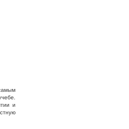
самым
учебе.
ятии и
естную