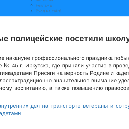
Реклама
Вход на сайт!
ые полицейские посетили школ
ие накануне профессионального праздника побы
№ 45 г. Иркутска, где приняли участие в пров
тиякадетами Присяги на верность Родине и каде
классахтрадиционно значительное внимание уде
нному воспитанию, а также повышению правосо