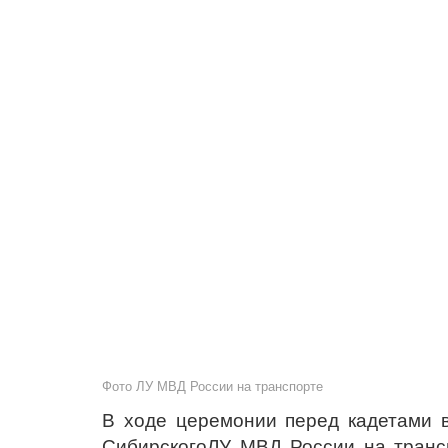
Фото ЛУ МВД России на транспорте
В ходе церемонии перед кадетами в
СибирскогоЛУ МВД России на транс