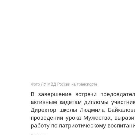
Фото ЛУ МВД России на транспорте
В завершение встречи председате
активным кадетам дипломы участник
Директор школы Людмила Байкалова
проведении урока Мужества, выраз
работу по патриотическому воспитан