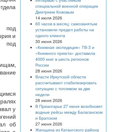
Интервью с участником
отдела
специальной военной операции
Дмитрием Кожовым
14 июля 2026
60 часов в месяц: самозанятым
ы под
установили предел работы на
ория и
одного клиента
30 июня 2026
» под
«Книжная экспедиция» ТВ-3 и
«Книжного приюта» доставила
4000 книг в шесть регионов
ищам,
России
28 июня 2026
ование
Власти Иркутской области
рассчитывают стабилизировать
ситуацию с топливом за две
ащимся
недели
тралях
28 июня 2026
В Приангарье 27 июня возобновят
звал у
водные рейсы между Балаганском
вгений
и Братском
ал об
27 июня 2026
Женщина из Катангского района
боте с