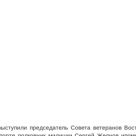
ыступили председатель Совета ветеранов Вос
порте полковник милиции Сергей Желнов ипом