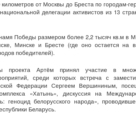
 километров от Москвы до Бреста по городам-ге
национальной делегации активистов из 13 стра
амя Победы размером более 2,2 тысяч кв.м в М
ске, Минске и Бресте (где оно остается на 
родов победителей).
ы проекта Артём принял участие в множ
роприятий, среди которых встреча с замести
йской Федерации Сергеем Вершининым, посе
комплекса «Хатынь», дискуссия на Междунар
ь: геноцид белорусского народа», проводивш
еспублики Беларусь.