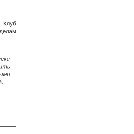
 Клуб
делам
ски
ить
ыми
й.