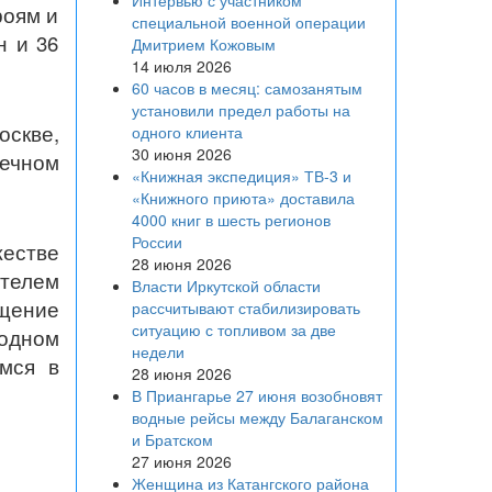
Интервью с участником
роям и
специальной военной операции
н и 36
Дмитрием Кожовым
14 июля 2026
60 часов в месяц: самозанятым
установили предел работы на
оскве,
одного клиента
30 июня 2026
вечном
«Книжная экспедиция» ТВ-3 и
«Книжного приюта» доставила
4000 книг в шесть регионов
России
естве
28 июня 2026
телем
Власти Иркутской области
щение
рассчитывают стабилизировать
ситуацию с топливом за две
одном
недели
емся в
28 июня 2026
В Приангарье 27 июня возобновят
водные рейсы между Балаганском
и Братском
27 июня 2026
Женщина из Катангского района