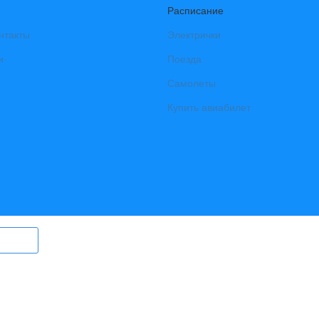
Расписание
нтакты
Электрички
и
Поезда
Самолеты
Купить авиабилет
ry.ru) могут быть размещены
в том
ерег Ангары» (регистрационный