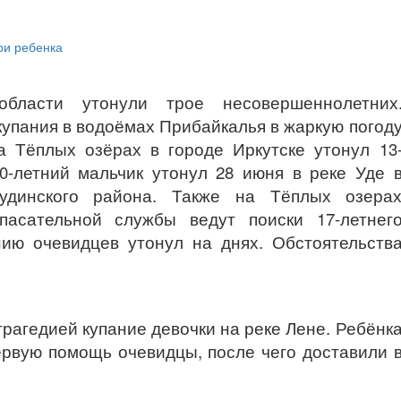
бласти утонули трое несовершеннолетних
упания в водоёмах Прибайкалья в жаркую погод
на Тёплых озёрах
в городе Иркутске
утонул 13
0-
летний мальчик утонул 28 июня в реке Уде 
удинского района. Также на Тёплых озера
спасательной службы ведут поиски
17-летнег
нию очевидцев утонул на днях.
Обстоятельств
трагедией купание девочки
на реке Лене
. Ребёнк
первую помощь
очевидцы
, после чего доставили 