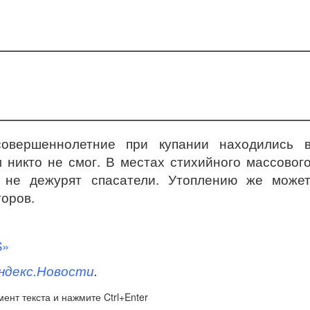
совершеннолетние при купании находились 
 никто не смог. В местах стихийного массовог
 не дежурят спасатели. Утоплению же може
оров.
S»
ндекс.Новости
.
ент текста и нажмите Ctrl+Enter