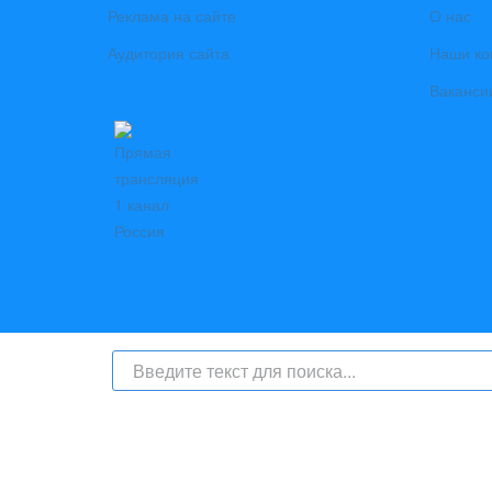
Реклама на сайте
О нас
Аудитория сайта
Наши ко
Ваканси
На сайте интернет-журнал
«Берег Ангары»
(bereg-anga
числе
и материалы от информационного агентства «Б