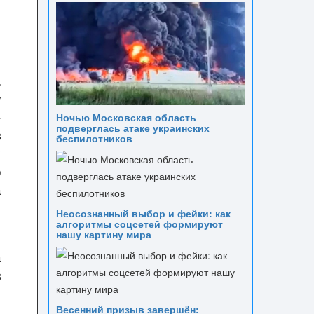
.
у
-
Ночью Московская область
подверглась атаке украинских
в
беспилотников
х
о
а
Неосознанный выбор и фейки: как
алгоритмы соцсетей формируют
нашу картину мира
а
в
Весенний призыв завершён: