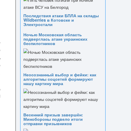
Последствия атаки БПЛА на склады
Wildberries в Котовске и
Электростали
Ночью Московская область
подверглась атаке украинских
е
беспилотников
е
ь
е
х
Неосознанный выбор и фейки: как
алгоритмы соцсетей формируют
,
нашу картину мира
а
и
Весенний призыв завершён:
Минобороны подвело итоги
отправки призывников