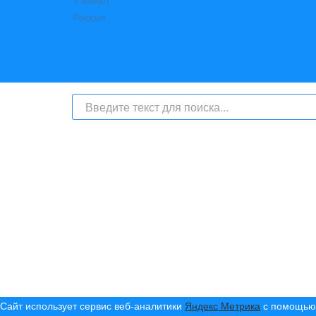
На сайте интернет-журнал
«Берег Ангары»
(bereg-anga
числе
и материалы от информационного агентства «Б
номер СМИ: ИА № ФС 77 - 79450 от 13 ноября 2020 г
надзору в сфере связи, информационных техноло
с соответствующей пометкой - ИА «Берег Ангары», гла
Телефон администрации сайта:
+7 (950) 113 09 10
, E-mai
Политика сайта - политика конфиденциальности
Сайт использует сервис веб-аналитики
Яндекс Метрика
с помощью 