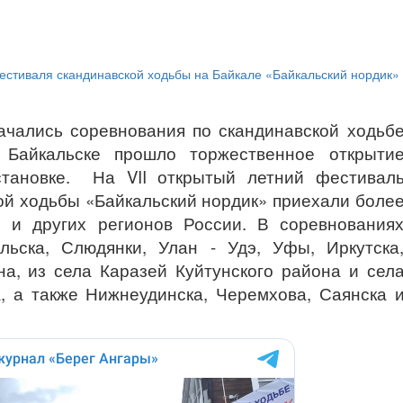
начались соревнования по скандинавской ходьб
е Байкальске прошло торжественное открыти
становке. На VII открытый летний фестивал
ой ходьбы «Байкальский нордик» приехали боле
я и других регионов России. В соревнования
льска, Слюдянки, Улан - Удэ, Уфы, Иркутска
на, из села Каразей Куйтунского района и сел
, а также Нижнеудинска, Черемхова, Саянска 