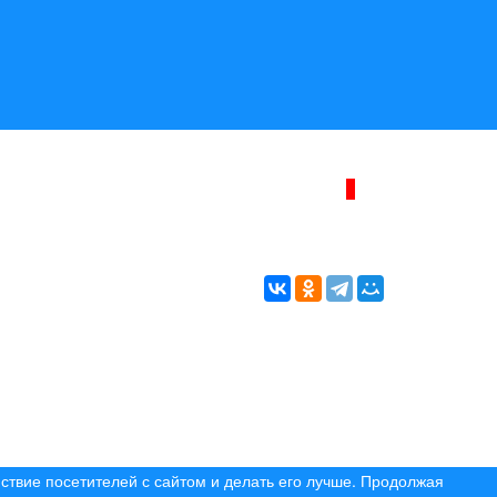
ИНТЕРНЕТ–ЖУРНАЛ «БЕРЕГ АНГАРЫ»
ВОЗРАСТНАЯ КАТЕГОРИЯ САЙТА:
16+
* Копирование материалов разрешено только с
указанием активной ссылки на первоисточник
© (2019) 2024 «Берег Ангары» — Россия
Создание, продвижение и сопровождение сайтов!
ствие посетителей с сайтом и делать его лучше. Продолжая