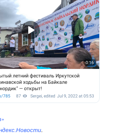
ы»
ндекс.Новости
.