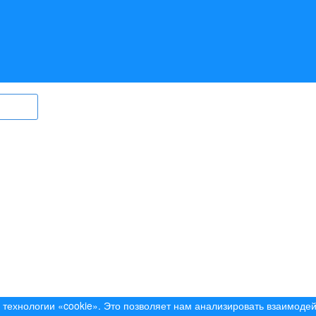
ry.ru) могут быть размещены
в том
ерег Ангары» (регистрационный
., выдан Федеральной службой по
гий и массовых коммуникаций)
вный редактор Ширяев С.Г.
l:
info@bereg-angary.ru
.
технологии «cookie». Это позволяет нам анализировать взаимодей