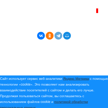
ИНТЕРНЕТ–ЖУРНАЛ «БЕРЕГ АНГАРЫ»
ВОЗРАСТНАЯ КАТЕГОРИЯ САЙТА:
16+
* Копирование материалов разрешено только с
указанием активной ссылки на первоисточник
© (2019) 2024 «Берег Ангары» — Россия
Создание, продвижение и сопровождение сайтов!
Сайт использует сервис веб-аналитики
Яндекс Метрика
с помощью
технологии «cookie». Это позволяет нам анализировать
взаимодействие посетителей с сайтом и делать его лучше.
Продолжая пользоваться сайтом, вы соглашаетесь с
использованием файлов cookie и
политикой обработки
персональных данных
.