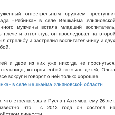
руженный огнестрельным оружием преступни
сада «Рябинка» в селе Вешкайма Ульяновско
нного мужчины встала младший воспитатель
в плече и оттолкнув, он проследовал на второ
ыл стрельбу и застрелил воспитательницу и дву
бой.
тей и двое из них уже никогда не проснуться
ательница, которая собой закрыла детей, Ольг
е вокруг и говорят о ней только хорошее.
 что стрелка звали Руслан Ахтямов, ему 26 лет
 известно что с 2013 года он состоял н
ройством личности.