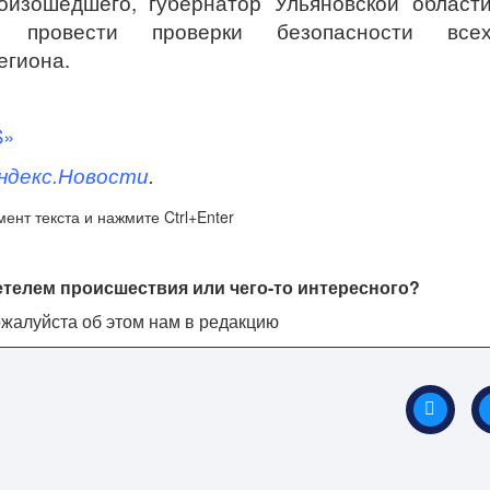
оизошедшего, губернатор Ульяновской област
л провести проверки безопасности все
егиона.
S»
ндекс.Новости
.
ент текста и нажмите Ctrl+Enter
етелем происшествия или чего-то интересного?
жалуйста об этом нам в редакцию