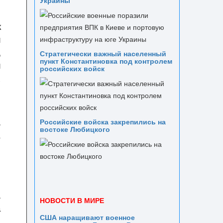
Украины
к
й
,
Стратегически важный населенный
пункт Константиновка под контролем
й
российских войск
х
.
Российские войска закрепились на
востоке Любицкого
а
.
НОВОСТИ В МИРЕ
а
США наращивают военное