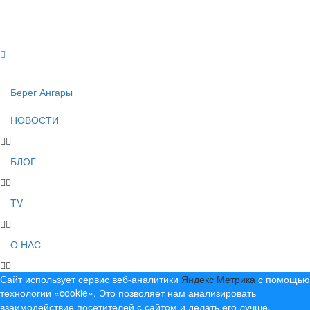
Создание, продвижение и сопровождение сайтов!
Берег Ангары
НОВОСТИ
БЛОГ
TV
О НАС
Сайт использует сервис веб-аналитики
Яндекс Метрика
с помощью
технологии «cookie». Это позволяет нам анализировать
взаимодействие посетителей с сайтом и делать его лучше.