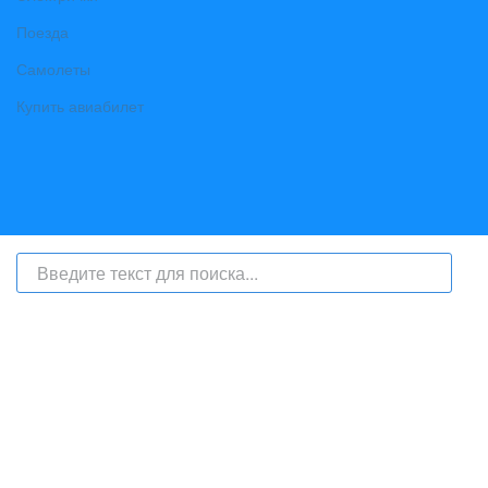
Поезда
Самолеты
Купить авиабилет
На сайте интернет-журнал
«Берег Ангары»
(bereg-angary.ru) могут
быть размещены
в том числе
и материалы от информационного
агентства «Берег Ангары» (регистрационный номер СМИ: ИА № ФС
77 - 79450 от 13 ноября 2020 г., выдан Федеральной службой по
надзору в сфере связи, информационных технологий и массовых