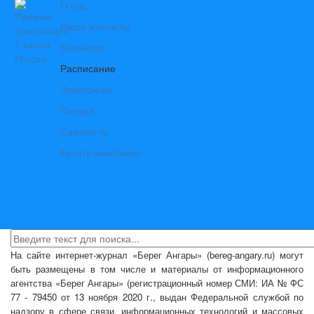
О нас
Наши контакты
Вакансии
Расписание
Электрички
Поезда
Самолеты
Купить авиабилет
На сайте интернет-журнал
«Берег Ангары»
(bereg-angary.ru) могут
быть размещены
в том числе
и материалы от информационного
агентства «Берег Ангары» (регистрационный номер СМИ: ИА № ФС
77 - 79450 от 13 ноября 2020 г., выдан Федеральной службой по
надзору в сфере связи, информационных технологий и массовых