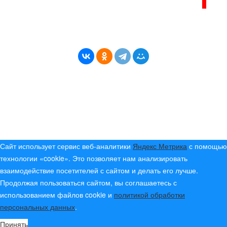
ВОЗРАСТНАЯ КАТЕГОРИЯ САЙТА:
16+
* Копирование материалов разрешено только с
указанием активной ссылки на первоисточник
© (2019) 2024 «Берег Ангары» — Россия
Создание, продвижение и сопровождение сайтов!
Сайт использует сервис веб-аналитики
Яндекс Метрика
с помощью
технологии «cookie». Это позволяет нам анализировать
взаимодействие посетителей с сайтом и делать его лучше.
Продолжая пользоваться сайтом, вы соглашаетесь с
использованием файлов cookie и
политикой обработки
персональных данных
.
Принять